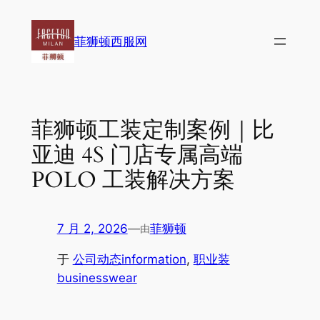
跳
至
菲狮顿西服网
内
容
菲狮顿工装定制案例｜比
亚迪 4S 门店专属高端
POLO 工装解决方案
7 月 2, 2026
—
菲狮顿
由
于
公司动态information
, 
职业装
businesswear