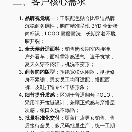
二、客户核心需求
品牌视觉统一
：工装配色贴合比亚迪品牌
沉稳商务调性，胸前精准呈现 BYD 全新极
简标识，LOGO 耐磨耐洗、长期穿着不脱
胶开裂；
全天候舒适面料
：销售岗长期室内接待、
户外看车，面料需冰感透气、速干抗皱，
夏天久穿不闷汗，机洗不变形；
商务简约版型
：拒绝宽松休闲款，挺括修
身不紧绷，男女员工均可适配，搭配西
裤、皮鞋打造专业干练形象；
细节提升质感
：区别于普通翻领 POLO，
采用半开拉链设计，兼顾正式感与穿搭层
次感，领口久洗不塌陷；
批量标准化交付
：覆盖门店男女销售、售
后接待全员，多尺码批量生产，统一工期