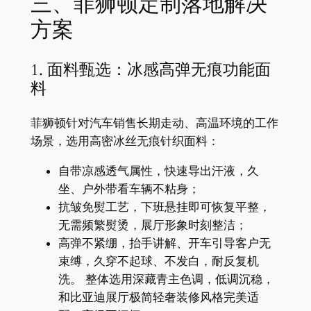
三、菲狮顿定制落地解决
方案
1. 面料甄选：冰感高弹无痕功能面
料
菲狮顿针对汽车销售长期走动、高温环境的工作
场景，选用高密冰丝无痕针织面料：
自带凉感透气属性，快速导出汗液，久
坐、户外带看车辆不粘身；
抗皱免熨工艺，下班悬挂即可恢复平整，
无需频繁熨烫，展厅形象时刻整洁；
高弹不紧绷，抬手讲解、开车引导客户无
束缚，久穿不起球、不发白，耐反复机
洗。 整体选用深藏青主色调，低调沉稳，
和比亚迪展厅极简轻奢装修风格完美适