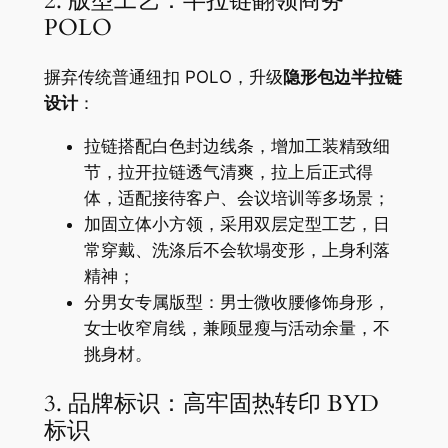
2. 版型工艺：半拉链翻领商务
POLO
摒弃传统普通纽扣 POLO，升级
隐形包边半拉链
设计
：
拉链搭配白色封边线条，增加工装精致细
节，拉开拉链透气清爽，拉上后正式得
体，适配接待客户、会议培训等多场景；
加固立体小方领，采用双层定型工艺，日
常穿戴、洗涤后不会软塌变形，上身利落
精神；
分男女专属版型：男士微收腰修饰身形，
女士收窄肩线，兼顾显瘦与活动余量，不
挑身材。
3. 品牌标识：高牢固热转印 BYD
标识