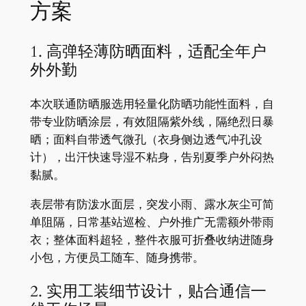
方案
1. 高弹轻薄防晒面料，适配全年户
外外勤
本次联通防晒服选用轻量化防晒功能性面料，自
带专业防晒涂层，有效阻隔紫外线，隔绝烈日暴
晒；面料自带透气微孔（衣身侧边透气冲孔设
计），出汗快速导湿不粘身，告别夏季户外闷热
黏腻。
表层带有防泼水面层，突发小雨、露水灰尘可简
单阻隔，日常基站巡检、户外推广无需额外带雨
衣；整体面料超轻，整件衣服可折叠收纳进随身
小包，方便员工随车、随身携带。
2. 实用工装细节设计，贴合通信一