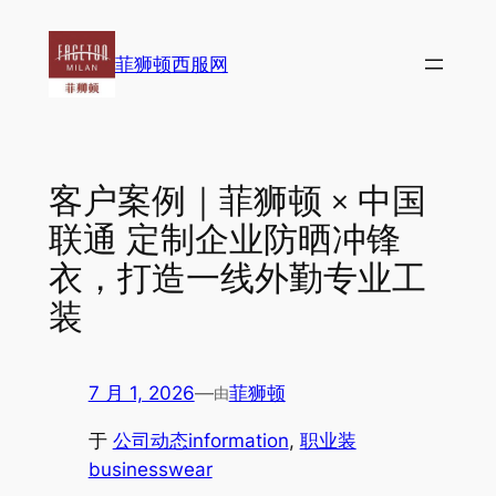
跳
至
菲狮顿西服网
内
容
客户案例｜菲狮顿 × 中国
联通 定制企业防晒冲锋
衣，打造一线外勤专业工
装
7 月 1, 2026
—
菲狮顿
由
于
公司动态information
, 
职业装
businesswear