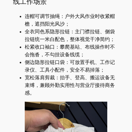
线工作场景
连帽可调节抽绳：户外大风作业时收紧帽
檐，遮挡阳光风沙；
全衣同色系隐形拉链：主门襟拉链、侧袋
拉链统一米白配色，整体视觉干净简约；
松紧收口袖口：攀爬基站、布线操作时不
会拖沓，不勾挂设备线缆；
侧边隐形拉链口袋：可放置手机、工作记
录仪、工具小配件，安全不易掉落；
宽松落肩剪裁：抬手、登高、搬运设备无
束缚，兼顾外勤实用性与营业厅接待商务
感。