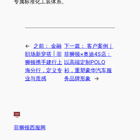
专属标准化工装体系。
←
之前：
金融
下一篇：
客户案例｜
职场新穿搭 | 菲
菲狮顿×奥迪4S店：
狮顿携手建行上
以高端定制POLO
海分行，定义专
衫，重塑豪华汽车服
业与质感
务品牌形象
→
菲狮顿西服网