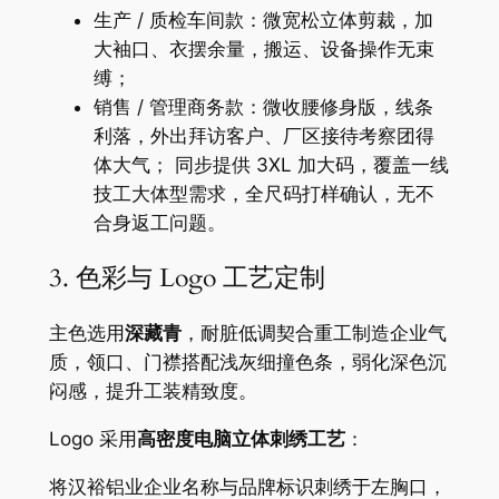
生产 / 质检车间款：微宽松立体剪裁，加
大袖口、衣摆余量，搬运、设备操作无束
缚；
销售 / 管理商务款：微收腰修身版，线条
利落，外出拜访客户、厂区接待考察团得
体大气； 同步提供 3XL 加大码，覆盖一线
技工大体型需求，全尺码打样确认，无不
合身返工问题。
3. 色彩与 Logo 工艺定制
主色选用
深藏青
，耐脏低调契合重工制造企业气
质，领口、门襟搭配浅灰细撞色条，弱化深色沉
闷感，提升工装精致度。
Logo 采用
高密度电脑立体刺绣工艺
：
将汉裕铝业企业名称与品牌标识刺绣于左胸口，