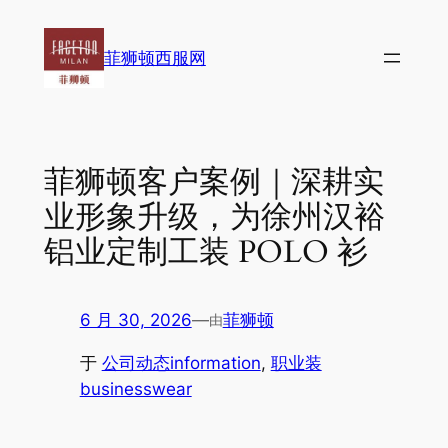
跳
至
菲狮顿西服网
内
容
菲狮顿客户案例｜深耕实
业形象升级，为徐州汉裕
铝业定制工装 POLO 衫
6 月 30, 2026
—
菲狮顿
由
于
公司动态information
, 
职业装
businesswear