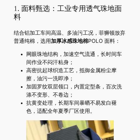
1. 面料甄选：工业专用透气珠地面
料
结合铝加工车间高温、多油污工况，菲狮顿放弃
普通纯棉，选用
加厚冰感珠地棉
POLO 面料：
网眼珠地结构，加速空气流通，长时间车
间作业不闷汗粘身；
高密抗起球织造工艺，抵御金属粉尘摩
擦，油污一洗即净；
加固罗纹双层领口，内置定型条，百次洗
涤不变形、不卷边；
抗黄变处理，长期车间暴晒不易发白褪
色，适配全年夏季厂区使用。