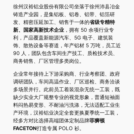
徐州汉裕铝业股份有限公司坐落于徐州沛县冶金
铸造产业园，是集铝板、铝卷、铝带、铝箔研
发、精密压延加工、销售于一体的
省级专精特
新、国家高新技术企业
，拥有 50 余项行业专
利，产品覆盖新能源汽车、5G 电子、建筑装
饰、散热设备等赛道，年产铝材 5 万吨，员工近
90 人，团队包含车间生产技工、质检技术员、
商务销售、厂区管理多类岗位。
企业常年接待上下游采购商、行业考察团、政府
调研团队，车间高温作业、厂区巡检、商务洽谈
多场景并行。此前员工着装混杂无统一工装，既
缺少实业大厂规整专业的视觉形象，普通短袖面
料闷热易变形、不耐油污洗涤，无法适配工业生
产环境，汉裕铝业决定全套更换夏季统一工装，
经多方对比选择高端团体定制品牌
菲狮顿
FACETON
打造专属 POLO 衫。