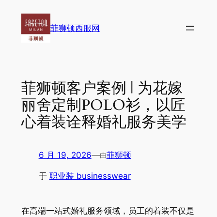
跳
至
菲狮顿西服网
内
容
菲狮顿客户案例 | 为花嫁
丽舍定制POLO衫，以匠
心着装诠释婚礼服务美学
6 月 19, 2026
—
菲狮顿
由
于
职业装 businesswear
在高端一站式婚礼服务领域，员工的着装不仅是