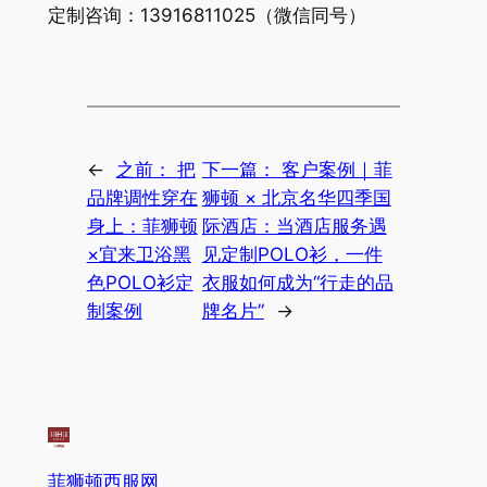
定制咨询：13916811025（微信同号）
←
之前：
把
下一篇：
客户案例｜菲
品牌调性穿在
狮顿 × 北京名华四季国
身上：菲狮顿
际酒店：当酒店服务遇
×宜来卫浴黑
见定制POLO衫，一件
色POLO衫定
衣服如何成为“行走的品
制案例
牌名片”
→
菲狮顿西服网