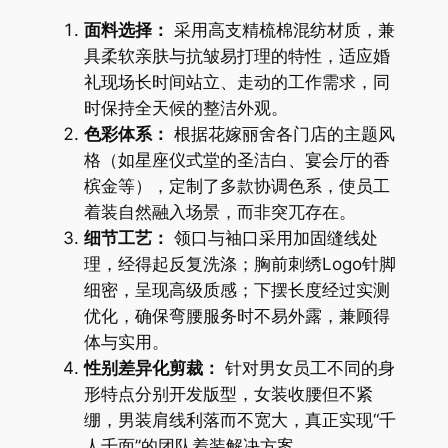
面料选择：
采用高支精梳棉混纺材质，兼
具柔软亲肤与抗皱易打理的特性，适应婚
礼现场长时间站立、走动的工作需求，同
时保持全天候的整洁外观。
色彩体系：
根据花嫁丽舍各门店的主题风
格（如星座仪式堂的圣洁白、宴会厅的香
槟金等），定制了多款协调色系，使员工
着装自然融入场景，而非突兀存在。
细节工艺：
领口与袖口采用加固缝线处
理，经得起反复洗涤；胸前刺绣Logo针脚
细密，呈现高级质感；下摆长度经过实测
优化，确保弯腰服务时不易外露，兼顾得
体与实用。
性别差异化剪裁：
针对男女员工不同的身
形特点分别开发版型，女装收腰但不紧
绷，男装肩线利落而不宽大，真正实现“千
人千面”的团队着装解决方案。