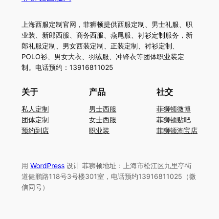
上海西服定制官网，菲狮顿提供西服定制、男士礼服、职
业装、新郎西服、商务西服、燕尾服、衬衫定制服务，新
郎礼服定制、男女西装定制、正装定制、衬衫定制、
POLO衫、男女大衣、羽绒服、冲锋衣等团体职业装定
制。电话预约：13916811025
关于
产品
社交
私人定制
男士西服
菲狮顿微博
团体定制
女士西服
菲狮顿贴吧
预约到店
职业装
菲狮顿淘宝店
用
WordPress
设计 菲狮顿地址：上海市松江区九里亭街
道健鹏路118号3号楼301室，电话预约13916811025（微
信同号）