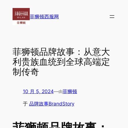
跳
至
菲狮顿西服网
内
容
菲狮顿品牌故事：从意大
利贵族血统到全球高端定
制传奇
10 月 5, 2024
—
菲狮顿
由
于
品牌故事BrandStory